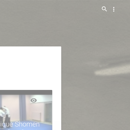
search
more_vert
visibility
ique Shomen