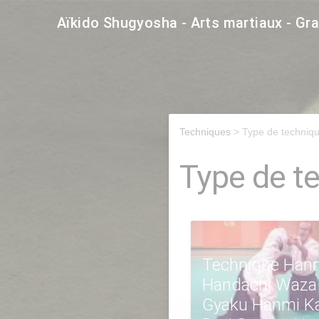
Aïkido Shugyosha - Arts martiaux - Gr
Techniques
> Type de techniq
Type de t
Technique Han
Handachi Waza
Gyaku Hanmi Ka