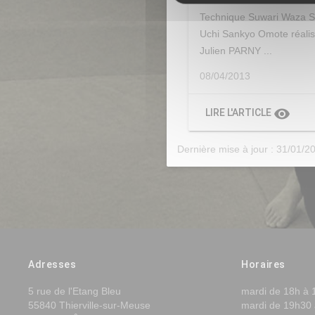
Technique Suwari Waza 
Uchi Sankyo Omote réali
Julien PARNY ...
08/04/2013
visibility
LIRE L'ARTICLE
Dernière mise à jour : 31/01/2
Adresses
Horaires
5 rue de l'Etang Bleu
mardi de 18h à 
55840 Thierville-sur-Meuse
mardi de 19h30 