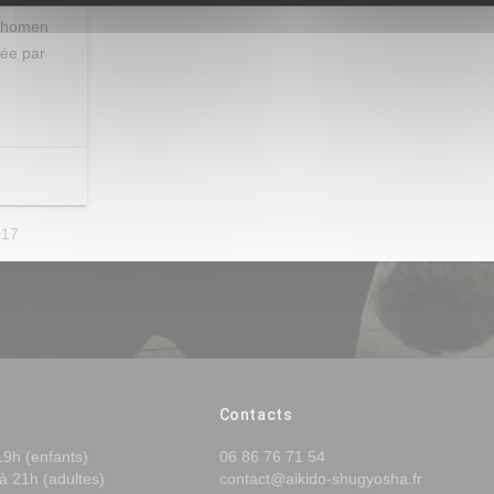
Shomen
sée par
017
Contacts
19h (enfants)
06 86 76 71 54
à 21h (adultes)
contact@aikido-shugyosha.fr