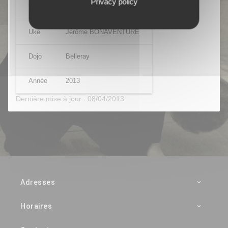
Privacy policy
Tori
Julien PARNY
Uke
Jérôme BONAVENTURE
Dojo
Belleray
Année
2013
Dernière mise à jour : 08/04/2013
Adresses
Horaires