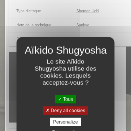
Type d'attaque
Shomen Uchi
Nom de la technique
Sankyo
Forme / variante
Omote
Le site Aïkido
Shugyosha utilise des
cookies. Lesquels
acceptez-vous ?
Tous
Deny all cookies
Personalize