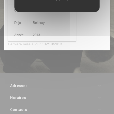
Uke
Jérôme BONAVENTURE
Dojo
Belleray
Année
2013
Dernière mise à jour : 02/10/2013
Adresses
Horaires
Contacts