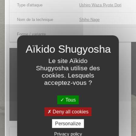
Type d'attaque
Ushiro Waza Ryote Dori
Nom de la technique
Shiho Nage
Forme / variante
Le site Aïkido
Shugyosha utilise des
cookies. Lesquels
acceptez-vous ?
Tous
Deny all cookies
Personalize
Privacy policy
Tori
Patrice BEAUFORT