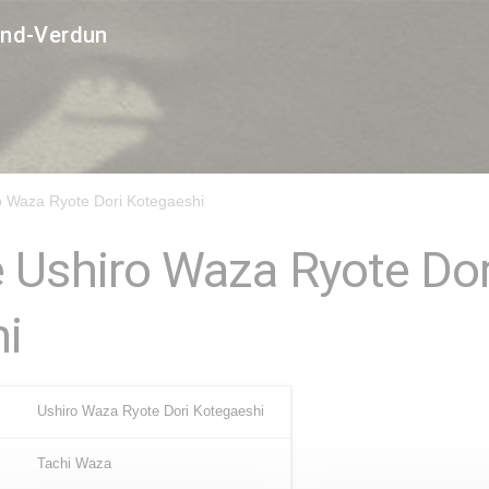
and-Verdun
o Waza Ryote Dori Kotegaeshi
 Ushiro Waza Ryote Dor
i
Ushiro Waza Ryote Dori Kotegaeshi
Tachi Waza