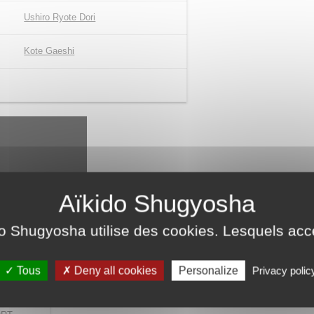
Ushiro Ryote Dori
Kote Gaeshi
do Shugyosha utilise des cookies. Lesquels ac
Tous
Deny all cookies
Personalize
Privacy polic