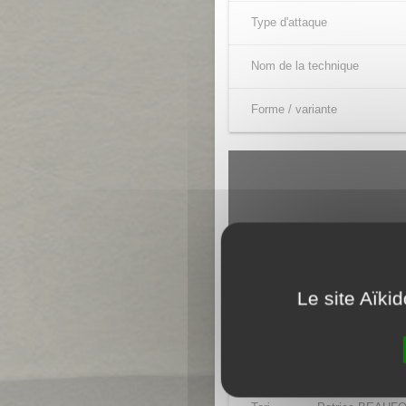
Type d'attaque
Nom de la technique
Forme / variante
Le site Aïki