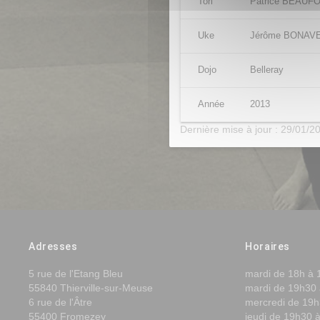
Tori
Patrice BEAUF
Uke
Jérôme BONAV
Dojo
Belleray
Année
2013
Dernière mise à jour : 29/01/2
Adresses
Horaires
5 rue de l'Etang Bleu
mardi de 18h à 
55840 Thierville-sur-Meuse
mardi de 19h30 
6 rue de l'Âtre
mercredi de 19h
55400 Fromezey
jeudi de 19h30 à