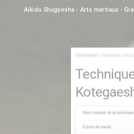
Aïkido Shugyosha - Arts martiaux - Gr
Techniques
> Technique Ushir
Technique
Kotegaesh
Nom complet de la technique
Forme de travail