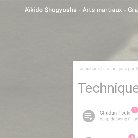
Aïkido Shugyosha - Arts martiaux - Gr
Techniques
> Techniques par t
Technique
playlist_play
Chudan Tsuki
coup de poing à l'