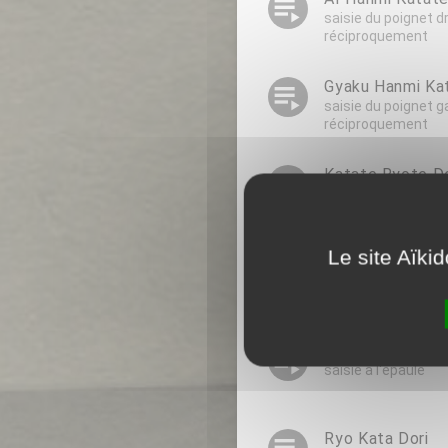
playlist_play
saisie du poignet dr
réciproquement
playlist_play
Gyaku Hanmi Kat
saisie du poignet g
réciproquement
playlist_play
Katate Ryote Do
saisie d'un poignet
Le site Aïki
playlist_play
Ryote Dori
saisie des deux po
playlist_play
Kata Dori
saisie à l'épaule
Ryo Kata Dori