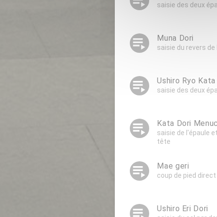
playlist_play
saisie des deux ép
playlist_play
Muna Dori
saisie du revers de
playlist_play
Ushiro Ryo Kata
saisie des deux épa
playlist_play
Kata Dori Menuc
saisie de l'épaule 
tête
playlist_play
Mae geri
coup de pied direct
playlist_play
Ushiro Eri Dori