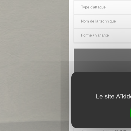
Type d'attaque
Nom de la technique
Forme / variante
Le site Aïki