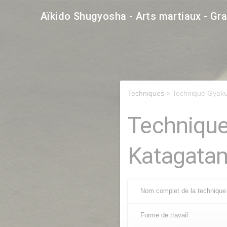
Aïkido Shugyosha - Arts martiaux - Gr
Techniques
> Technique Gyaku
Technique
Katagata
Nom complet de la technique
Forme de travail