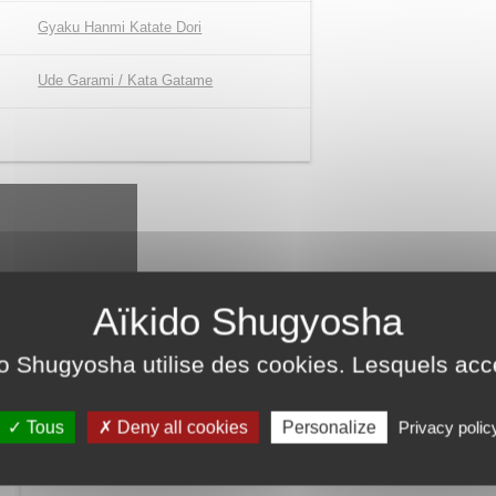
Gyaku Hanmi Katate Dori
Ude Garami / Kata Gatame
do Shugyosha utilise des cookies. Lesquels ac
Tous
Deny all cookies
Personalize
Privacy polic