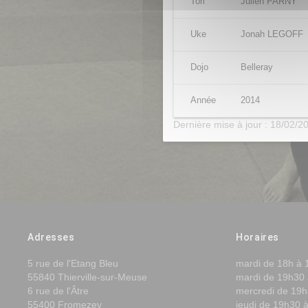
Tori
Julien PARNY
Uke
Jonah LEGOFF
Dojo
Belleray
Année
2014
Dernière mise à jour : 18/02/2
Adresses
Horaires
5 rue de l'Etang Bleu
mardi de 18h à 
55840 Thierville-sur-Meuse
mardi de 19h30 
6 rue de l'Âtre
mercredi de 19h
55400 Fromezey
jeudi de 19h30 à