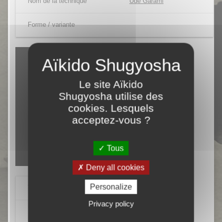
Nom de la technique
Ude Garami
Forme / variante
Le site Aïkido
Shugyosha utilise des
cookies. Lesquels
acceptez-vous ?
Tous
Deny all cookies
Personalize
Tori
Julien PARNY
Privacy policy
Uke
Stéphane VIRAYE