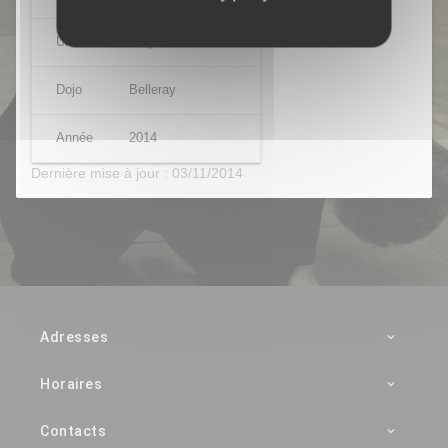
Uke
Stéphane VIRAYE
Dojo
Belleray
Année
2014
Dernière mise à jour : 03/11/2014
Adresses
Horaires
Contacts