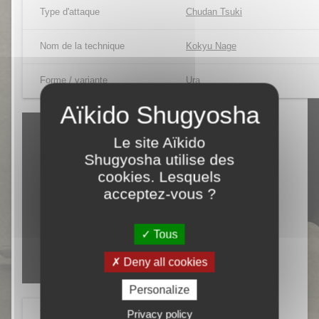
Type d'attaque
Chudan Tsuki
Nom de la technique
Kokyu Nage
Forme / variante
Ura
Le site Aïkido
Shugyosha utilise des
cookies. Lesquels
acceptez-vous ?
Tous
Deny all cookies
Personalize
Privacy policy
Tori
Julien PARNY