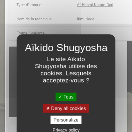
Type d'attaque
Aï Hanmi Katate Dori
Nom de la technique
Irimi Nage
Forme / variante
Le site Aïkido
Shugyosha utilise des
cookies. Lesquels
acceptez-vous ?
Tous
Deny all cookies
Personalize
Privacy policy
Tori
Julien PARNY