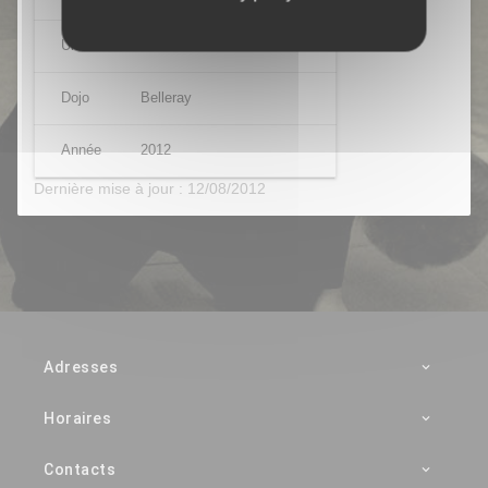
Uke
Olivia BEAUFORT-PARNY
Dojo
Belleray
Année
2012
Dernière mise à jour : 12/08/2012
Adresses
Horaires
Contacts