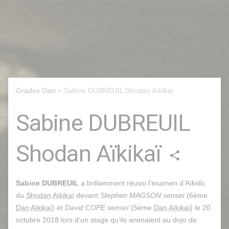
Grades Dan
> Sabine DUBREUIL Shodan Aïkikaï
Sabine DUBREUIL
Shodan Aïkikaï
share
Sabine DUBREUIL
a brillamment réussi l’examen d’Aïkido
du
Shodan
Aïkikaï
devant
Stephen MAGSON senseï
(6ème
Dan
Aïkikaï
) et
David COPE senseï
(5ème
Dan
Aïkikaï
) le 20
octobre 2018 lors d’un stage qu’ils animaient au dojo de