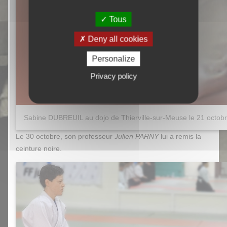
Tous
Deny all cookies
Personalize
Privacy policy
Sabine DUBREUIL au dojo de Thierville-sur-Meuse le 21 octob
Le 30 octobre, son professeur
Julien PARNY
lui a remis la
ceinture noire.