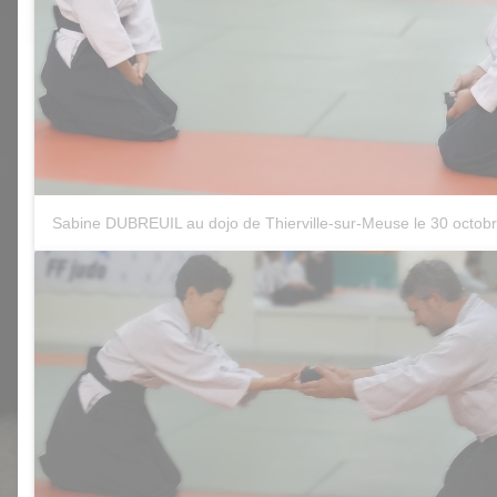
Sabine DUBREUIL au dojo de Thierville-sur-Meuse le 30 octob