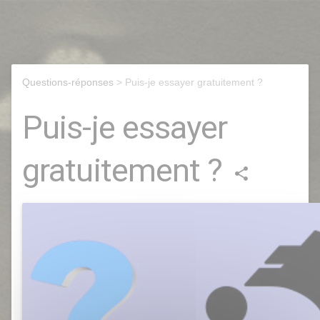
Questions-réponses
> Puis-je essayer gratuitement ?
Puis-je essayer
gratuitement ?
share