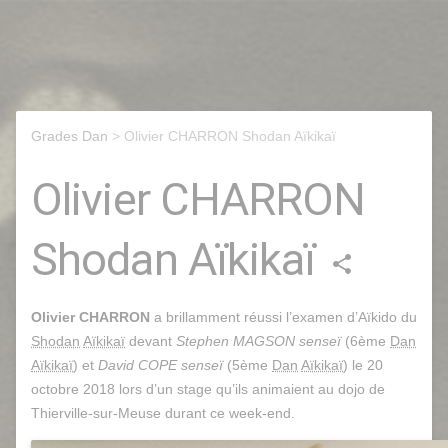
Grades Dan
> Olivier CHARRON Shodan Aïkikaï
Olivier CHARRON
Shodan Aïkikaï
share
Olivier CHARRON
a brillamment réussi l’examen d’Aïkido du
Shodan
Aïkikaï
devant
Stephen MAGSON senseï
(6ème
Dan
Aïkikaï
) et
David COPE senseï
(5ème
Dan
Aïkikaï
) le 20
octobre 2018 lors d’un stage qu’ils animaient au dojo de
Thierville-sur-Meuse durant ce week-end.