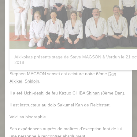
Aïkikokas présents stage de Steve MAGSON à Verdun le 21 oc
2018
Stephen MAGSON senseï est ceinture noire 6ème
Dan
Aïkikaï
,
Shidoin
.
Il a été
Uchi-deshi
de feu Kazuo CHIBA
Shihan
(8ème
Dan
).
Il est instructeur au
dojo Sakumei Kan de Reichstett
.
Voici sa
biographie
.
Ses expériences auprès de maîtres d’exception font de lui
une personne à rencontrer absolument.