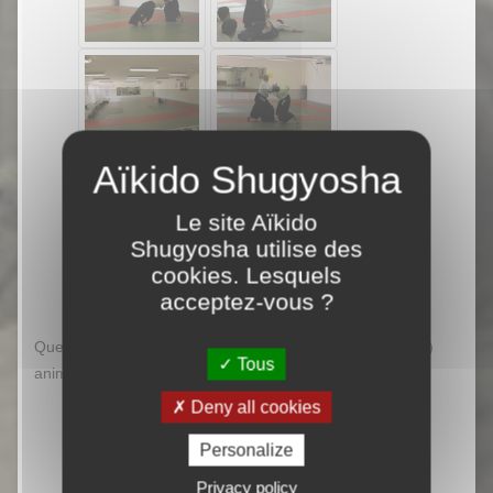
Le site Aïkido
Shugyosha utilise des
cookies. Lesquels
acceptez-vous ?
Quelques photographies d’un cours de
kenjutsu
(
bokken
)
Tous
animé par
Stephen MAGSON
senseï :
Deny all cookies
Personalize
Privacy policy