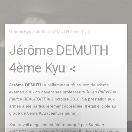
Grades Kyu
> Jérôme DEMUTH 4ème Kyu
Jérôme DEMUTH
4ème Kyu
share
Jérôme DEMUTH
a brillamment réussi son deuxième
examen d’Aïkido devant ses professeurs
Julien PARNY
et
Patrice BEAUFORT
le 2 octobre 2018. Sa prestation aux
armes a été particulièrement appréciée. Il était éligible au
grade de 5ème Kyu (ceinture jaune).
Son travail a également été remarqué par
Stephen
MAGSON senseï
(6ème
Dan
Aïkikaï
,
Shidoin
) lors du stage