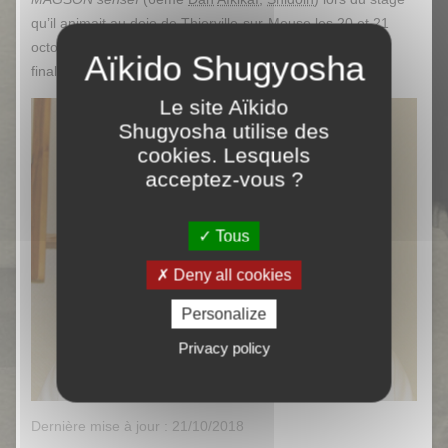
qu’il animait au dojo de Thierville-sur-Meuse les 20 et 21
octobre 2018, le grade
4ème Kyu
(ceinture orange) lui a
finalement été décerné par celui-ci.
Le site Aïkido
Shugyosha utilise des
cookies. Lesquels
acceptez-vous ?
Tous
Deny all cookies
Personalize
Privacy policy
Dernière mise à jour : 21/10/2018